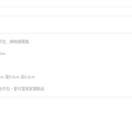
情
手包＿網格極簡風
Gun
 寬9.6cm 高9.6cm
出手包，更可當居家擺飾品